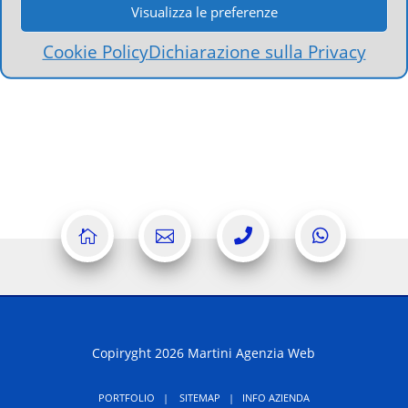
Visualizza le preferenze
Cookie Policy
Dichiarazione sulla Privacy




Copiryght 2026 Martini Agenzia Web
PORTFOLIO
|
SITEMAP
|
INFO AZIENDA