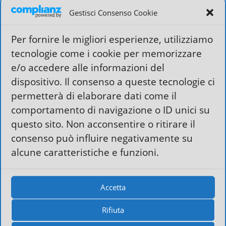
esigenze.
Gestisci Consenso Cookie
Quello di cui vogliamo parlarvi però è
Fastnom.it
, un
provider italiano che a nostro parere è molto
Per fornire le migliori esperienze, utilizziamo
professionale.
tecnologie come i cookie per memorizzare
e/o accedere alle informazioni del
Abbastanza rapidi anche nelle risposte via ticket.
dispositivo. Il consenso a queste tecnologie ci
Dispone di moltissimi piani hosting per tutte le
permetterà di elaborare dati come il
necessità ed esigenze.
comportamento di navigazione o ID unici su
Anche noi di Martini
Agenzia Web Varese
siamo su
questo sito. Non acconsentire o ritirare il
Fastnom.it.
consenso può influire negativamente su
alcune caratteristiche e funzioni.
Accetta
Rifiuta